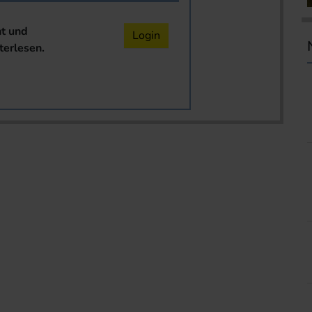
nt und
Login
terlesen.