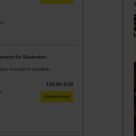
en
ent für Studenten
abos monatlich kündbar.
109,80 EUR
e
Abonnieren