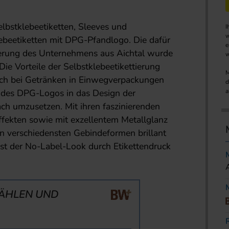
elbstklebeetiketten, Sleeves und
I
w
klebeetiketten mit DPG-Pfandlogo. Die dafür
e
ierung des Unternehmens aus Aichtal wurde
w
ie Vorteile der Selbstklebeetikettierung
M
ch bei Getränken in Einwegverpackungen
d
 des DPG-Logos in das Design der
a
ach umzusetzen. Mit ihren faszinierenden
effekten sowie mit exzellentem Metallglanz
in verschiedensten Gebindeformen brillant
ist der No-Label-Look durch Etikettendruck
ÄHLEN UND