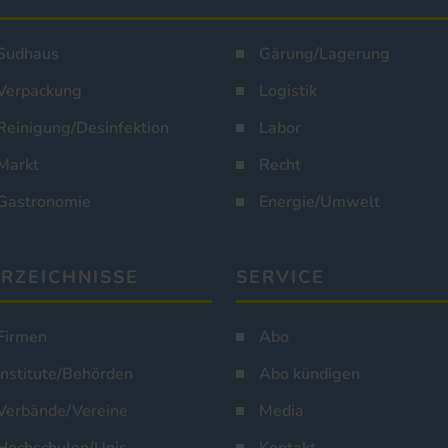
Sudhaus
Gärung/Lagerung
Verpackung
Logistik
Reinigung/Desinfektion
Labor
Markt
Recht
Gastronomie
Energie/Umwelt
RZEICHNISSE
SERVICE
Firmen
Abo
Institute/Behörden
Abo kündigen
Verbände/Vereine
Media
Hochschulen/Unis
Kontakt