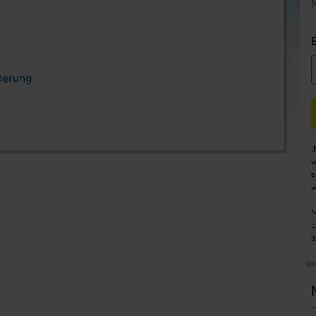
derung
I
w
e
w
M
d
a