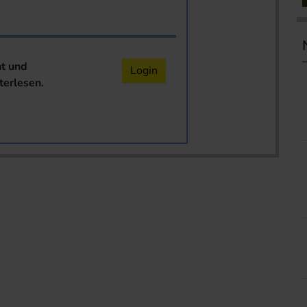
nt und
Login
terlesen.