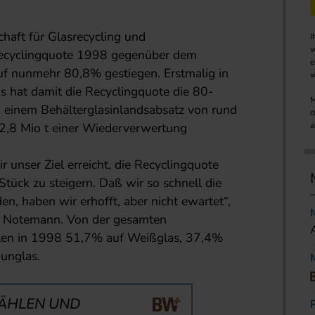
aft für Glasrecycling und
I
w
Recyclingquote 1998 gegenüber dem
e
uf nunmehr 80,8% gestiegen. Erstmalig in
w
s hat damit die Recyclingquote die 80-
M
i einem Behälterglasinlandsabsatz von rund
d
 2,8 Mio t einer Wiederverwertung
a
r unser Ziel erreicht, die Recyclingquote
tück zu steigern. Daß wir so schnell die
 haben wir erhofft, aber nicht ewartet“,
 Notemann. Von der gesamten
len in 1998 51,7% auf Weißglas, 37,4%
unglas.
ÄHLEN UND