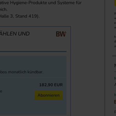
novative Hygiene-Produkte und Systeme für
ich.
I
lle 3, Stand 419).
w
e
w
ÄHLEN UND
M
d
a
abos monatlich kündbar.
182,90 EUR
ne
Abonnieren