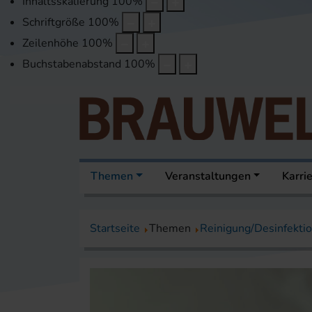
Inhaltsskalierung
100
%
Schriftgröße
100
%
Zeilenhöhe
100
%
Buchstabenabstand
100
%
Themen
Veranstaltungen
Karri
Startseite
Themen
Reinigung/Desinfekti