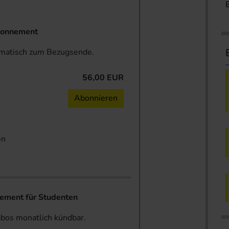
onnement
omatisch zum Bezugsende.
56,00 EUR
n
Abonnieren
en
ent für Studenten
abos monatlich kündbar.