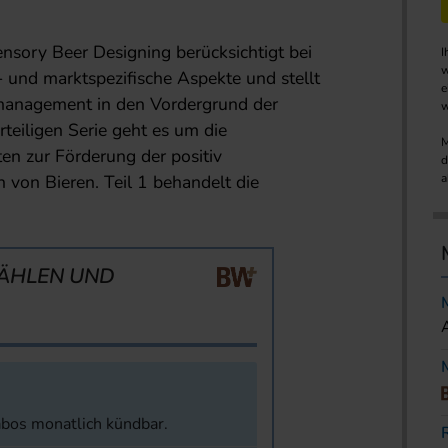
Sensory Beer Designing berücksichtigt bei
I
w
und marktspezifische Aspekte und stellt
e
smanagement in den Vordergrund der
w
rteiligen Serie geht es um die
M
en zur Förderung der positiv
d
on Bieren. Teil 1 behandelt die
a
ÄHLEN UND
abos monatlich kündbar.