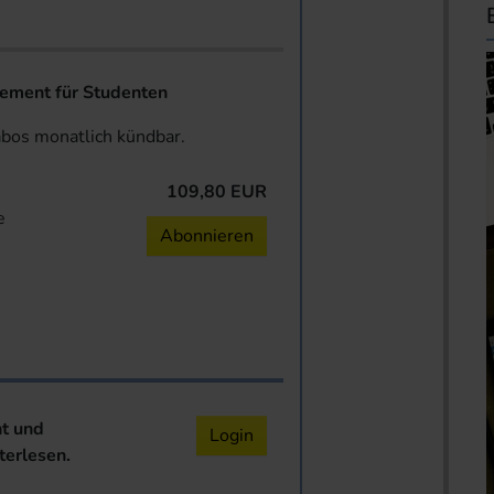
ent für Studenten
abos monatlich kündbar.
109,80 EUR
e
Abonnieren
nt und
Login
terlesen.