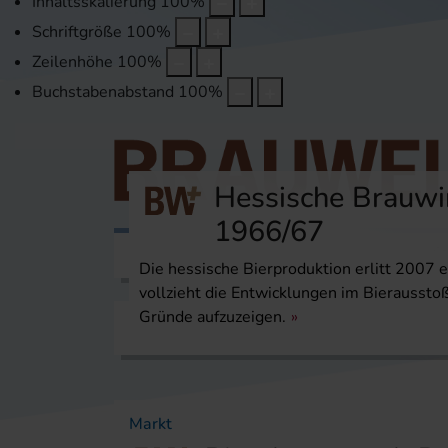
Inhaltsskalierung
100
%
Schriftgröße
100
%
Zeilenhöhe
100
%
Buchstabenabstand
100
%
Hessische Brauwir
1966/67
Themen
Veranstaltungen
Karri
Die hessische Bierproduktion erlitt 2007 e
vollzieht die Entwicklungen im Bierausstoß
Gründe aufzuzeigen.
Startseite
Themen
Markt
Markt