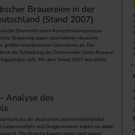
discher Brauereien in der
I
utschland (Stand 2007)
w
e
utsche Biermarkt einen Konzentrationsprozess
w
dische Brauereigruppen übernahmen deutsche
M
die größte innerdeutsche Übernahme an. Die
d
urch die Schließung der Dortmunder Union Brauerei
a
 Kapazitäten still. Mit dem Stand 2007 betrachtet
– Analyse des
ls
samtumsatz der deutschen Lebensmittelhändler
n Lebensmitteln und Drogeriewaren haben sie dabei
mgesetzt. Die Branche kommt daher nach einem