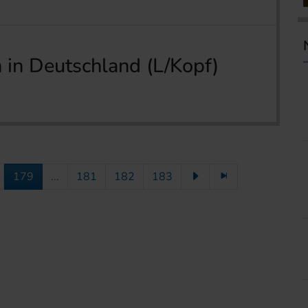
 in Deutschland (L/Kopf)
179
...
181
182
183