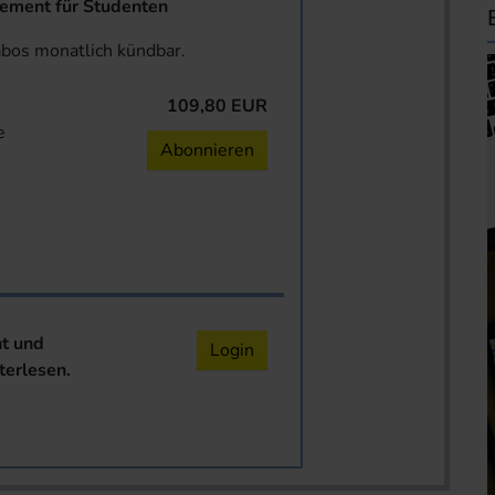
ent für Studenten
abos monatlich kündbar.
109,80 EUR
e
Abonnieren
nt und
Login
terlesen.