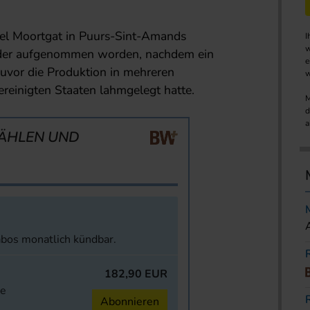
vel Moortgat in Puurs-Sint-Amands
I
w
eder aufgenommen worden, nachdem ein
e
uvor die Produktion in mehreren
w
ereinigten Staaten lahmgelegt hatte.
M
d
a
ÄHLEN UND
abos monatlich kündbar.
182,90 EUR
ne
Abonnieren