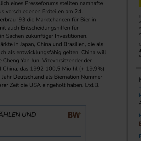
lich eines Presseforums stellten namhafte
us verschiedenen Erdteilen am 24.
I
erbrau '93 die Marktchancen für Bier in
w
it auch Entscheidungshilfen für
e
w
in Sachen zukünftiger Investitionen.
rkte in Japan, China und Brasilien, die als
M
d
ch als entwicklungsfähig gelten. China will
a
 Cheng Yan Jun, Vizevorsitzender der
ill China, das 1992 100,5 Mio hl (+ 19,9%)
en Jahr Deutschland als Biernation Nummer
rer Zeit die USA eingeholt haben. Ltd.B.
ÄHLEN UND