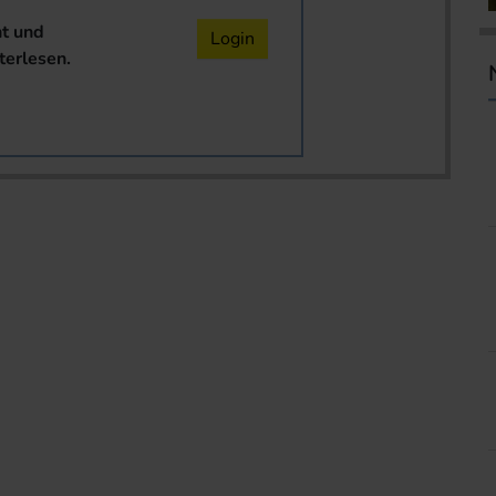
nt und
Login
terlesen.