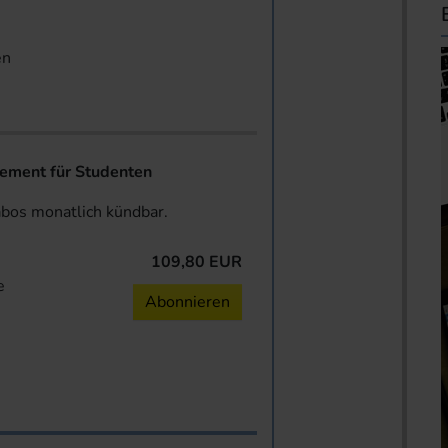
en
ent für Studenten
abos monatlich kündbar.
109,80 EUR
e
Abonnieren