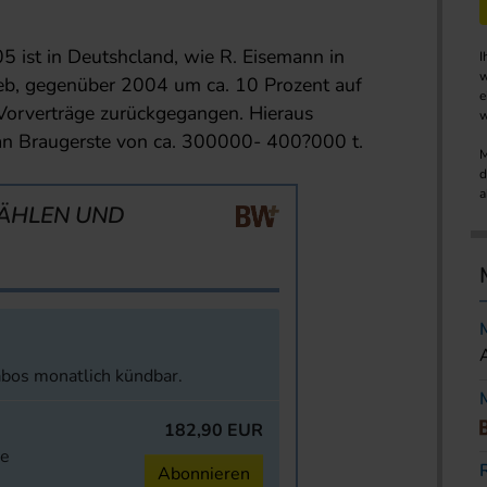
 ist in Deutshcland, wie R. Eisemann in
I
w
ieb, gegenüber 2004 um ca. 10 Prozent auf
e
Vorverträge zurückgegangen. Hieraus
w
 an Braugerste von ca. 300000- 400?000 t.
M
d
a
ÄHLEN UND
abos monatlich kündbar.
182,90 EUR
ne
Abonnieren