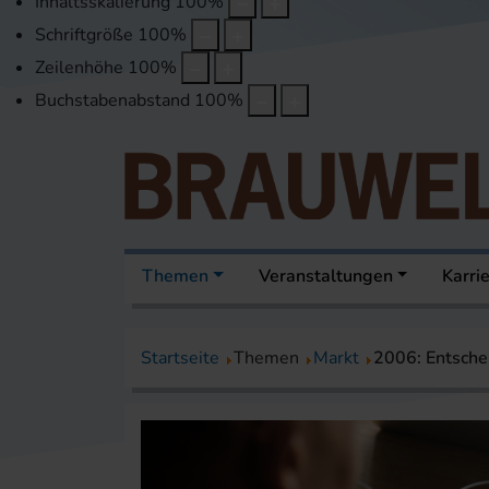
Inhaltsskalierung
100
%
Schriftgröße
100
%
Zeilenhöhe
100
%
Buchstabenabstand
100
%
Themen
Veranstaltungen
Karri
Startseite
Themen
Markt
2006: Entschei