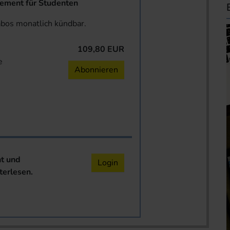
ent für Studenten
abos monatlich kündbar.
109,80 EUR
e
Abonnieren
nt und
Login
terlesen.