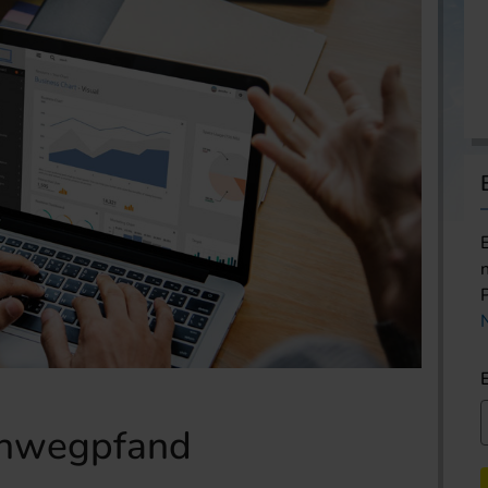
inwegpfand