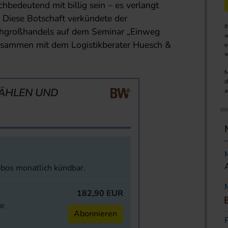
chbedeutend mit billig sein – es verlangt
. Diese Botschaft verkündete der
I
hgroßhandels auf dem Seminar „Einweg
w
zusammen mit dem Logistikberater Huesch &
e
w
M
d
ÄHLEN UND
a
abos monatlich kündbar.
182,90 EUR
ne
Abonnieren