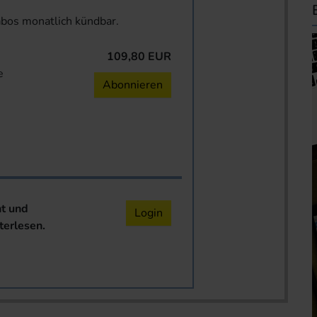
abos monatlich kündbar.
109,80 EUR
e
Abonnieren
nt und
Login
terlesen.