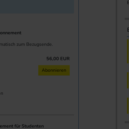
onnement
omatisch zum Bezugsende.
56,00 EUR
n
Abonnieren
en
ent für Studenten