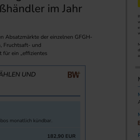
ßhändler im Jahr
I
w
e
w
len Absatzmärkte der einzelnen GFGH-
, Fruchtsaft- und
M
d
 für ein „effizientes
a
ÄHLEN UND
abos monatlich kündbar.
182,90 EUR