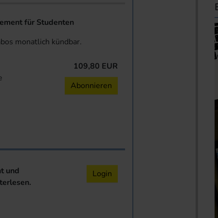
ent für Studenten
abos monatlich kündbar.
109,80 EUR
e
Abonnieren
nt und
Login
terlesen.