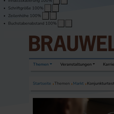
Inhaltsskalierung
100
%
Schriftgröße
100
%
Zeilenhöhe
100
%
Buchstabenabstand
100
%
Themen
Veranstaltungen
Karri
Startseite
Themen
Markt
Konjunkturtes