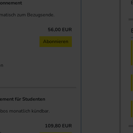
onnement
omatisch zum Bezugsende.
56,00 EUR
n
Abonnieren
en
ent für Studenten
abos monatlich kündbar.
109,80 EUR