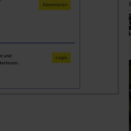
e
Abonnieren
nt und
Login
terlesen.