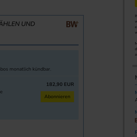
I
w
ÄHLEN UND
e
w
M
d
a
abos monatlich kündbar.
182,90 EUR
ne
Abonnieren