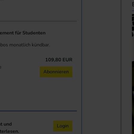
ent für Studenten
abos monatlich kündbar.
109,80 EUR
e
Abonnieren
nt und
Login
terlesen.