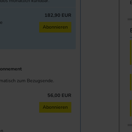
abos monatlich kündbar.
182,90 EUR
ne
Abonnieren
onnement
omatisch zum Bezugsende.
56,00 EUR
n
Abonnieren
en