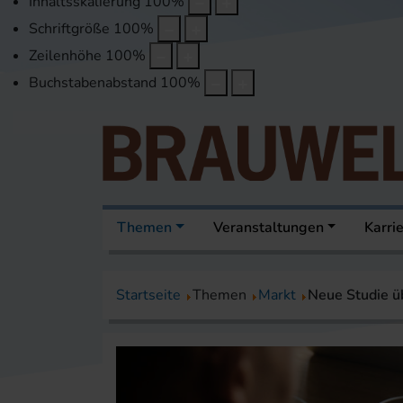
Inhaltsskalierung
100
%
Schriftgröße
100
%
Zeilenhöhe
100
%
Buchstabenabstand
100
%
Themen
Veranstaltungen
Karri
Startseite
Themen
Markt
Neue Studie ü