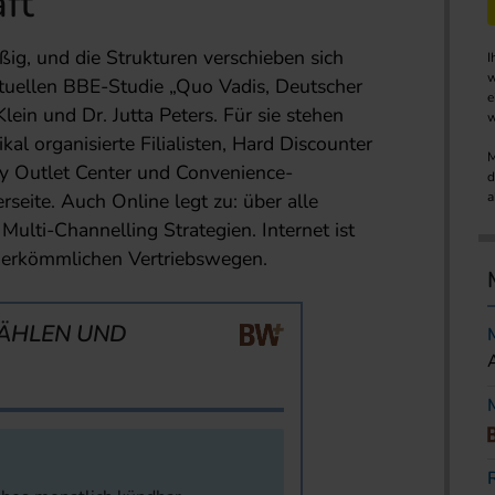
ft
g, und die Strukturen verschieben sich
I
w
ktuellen BBE-Studie „Quo Vadis, Deutscher
e
lein und Dr. Jutta Peters. Für sie stehen
w
kal organisierte Filialisten, Hard Discounter
M
ry Outlet Center und Convenience-
d
seite. Auch Online legt zu: über alle
a
lti-Channelling Strategien. Internet ist
herkömmlichen Vertriebswegen.
ÄHLEN UND