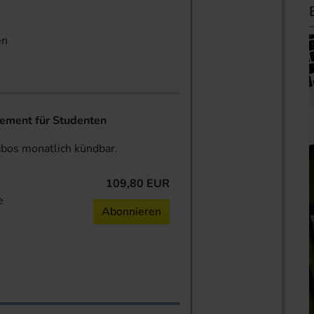
en
ent für Studenten
abos monatlich kündbar.
109,80 EUR
e
Abonnieren