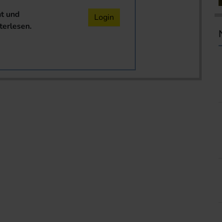
nt und
Login
terlesen.