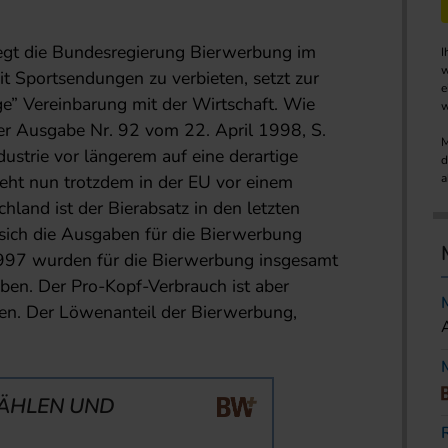
rlegt die Bundesregierung Bierwerbung im
I
w
Sportsendungen zu verbieten, setzt zur
e
ige” Vereinbarung mit der Wirtschaft. Wie
w
rer Ausgabe Nr. 92 vom 22. April 1998, S.
M
dustrie vor längerem auf eine derartige
d
eht nun trotzdem in der EU vor einem
a
hland ist der Bierabsatz in den letzten
 sich die Ausgaben für die Bierwerbung
997 wurden für die Bierwerbung insgesamt
n. Der Pro-Kopf-Verbrauch ist aber
en. Der Löwenanteil der Bierwerbung,
ÄHLEN UND