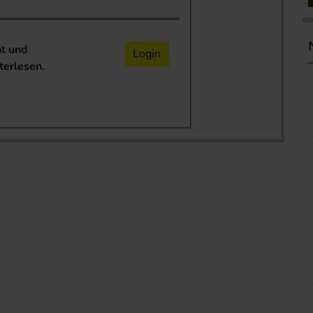
nt und
Login
terlesen.