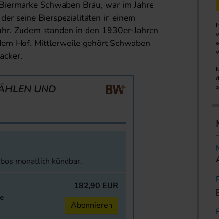
r Biermarke Schwaben Bräu, war im Jahre
der seine Bierspezialitäten in einem
I
fuhr. Zudem standen in den 1930er-Jahren
w
 dem Hof. Mittlerweile gehört Schwaben
e
w
acker.
M
d
ÄHLEN UND
a
abos monatlich kündbar.
182,90 EUR
ne
Abonnieren