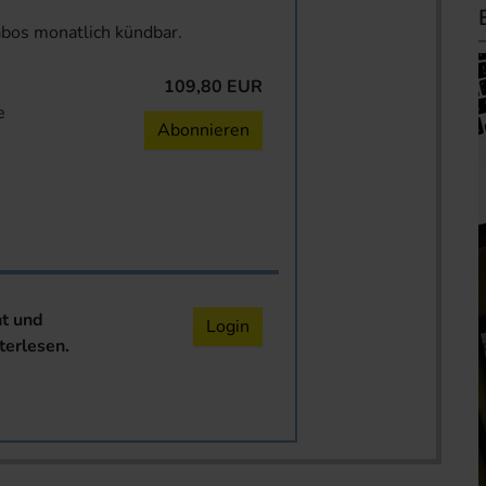
abos monatlich kündbar.
109,80 EUR
e
Abonnieren
nt und
Login
terlesen.