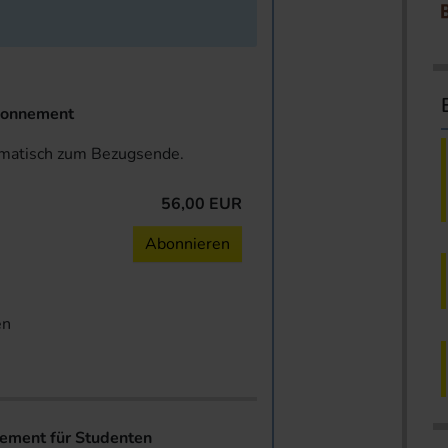
onnement
omatisch zum Bezugsende.
56,00 EUR
n
Abonnieren
en
ent für Studenten