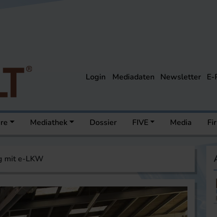
Login
Mediadaten
Newsletter
E-
ere
Mediathek
Dossier
FIVE
Media
Fi
g mit e-LKW