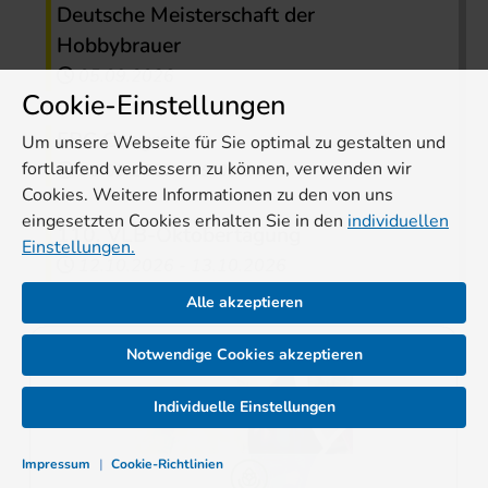
Deutsche Meisterschaft der
Hobbybrauer
05.09.2026
Cookie-Einstellungen
EBC Congress
Um unsere Webseite für Sie optimal zu gestalten und
fortlaufend verbessern zu können, verwenden wir
06.09.2026
-
09.09.2026
Cookies. Weitere Informationen zu den von uns
eingesetzten Cookies erhalten Sie in den
individuellen
110. VLB-Oktobertagung
Einstellungen.
12.10.2026
-
13.10.2026
Alle akzeptieren
Notwendige Cookies akzeptieren
Individuelle Einstellungen
Impressum
|
Cookie-Richtlinien