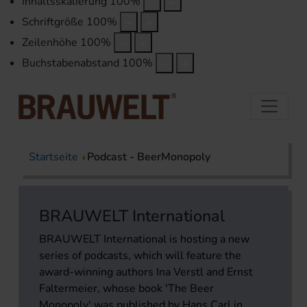
Inhaltsskalierung
100
%
Schriftgröße
100
%
Zeilenhöhe
100
%
Buchstabenabstand
100
%
Startseite
Podcast - BeerMonopoly
BRAUWELT International
BRAUWELT International is hosting a new
series of podcasts, which will feature the
award-winning authors Ina Verstl and Ernst
Faltermeier, whose book 'The Beer
Monopoly' was published by Hans Carl in