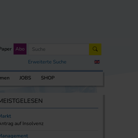
Paper
Abo
Erweiterte Suche
rmen
JOBS
SHOP
MEISTGELESEN
Markt
Antrag auf Insolvenz
Management