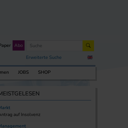
Paper
Abo
Erweiterte Suche
rmen
JOBS
SHOP
MEISTGELESEN
Markt
Antrag auf Insolvenz
Management