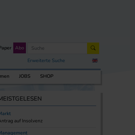
Paper
Abo
Erweiterte Suche
rmen
JOBS
SHOP
MEISTGELESEN
Markt
Antrag auf Insolvenz
Management