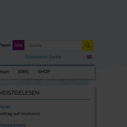
Paper
Abo
Erweiterte Suche
rmen
JOBS
SHOP
MEISTGELESEN
Markt
Antrag auf Insolvenz
Management