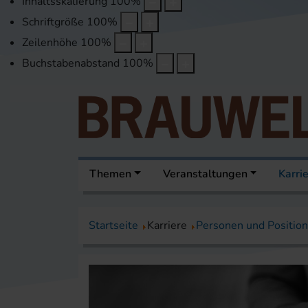
Inhaltsskalierung
100
%
Schriftgröße
100
%
Zeilenhöhe
100
%
Buchstabenabstand
100
%
Themen
Veranstaltungen
Karri
Startseite
Karriere
Personen und Positio