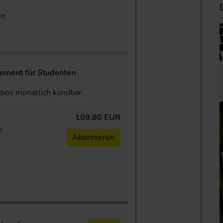
en
ent für Studenten
abos monatlich kündbar.
109,80 EUR
e
Abonnieren