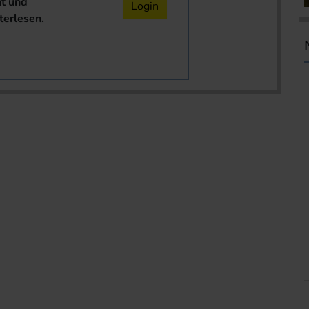
nt und
Login
terlesen.