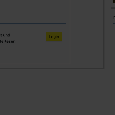
nt und
Login
terlesen.