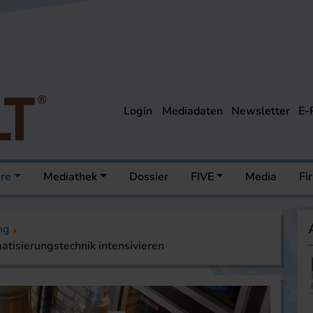
Login
Mediadaten
Newsletter
E-
ere
Mediathek
Dossier
FIVE
Media
Fi
ng
tisierungstechnik intensivieren