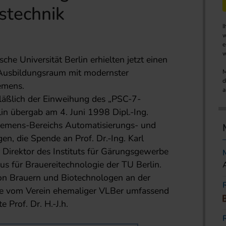
stechnik
I
w
e
w
che Universität Berlin erhielten jetzt einen
Ausbildungsraum mit modernster
M
d
emens.
a
läßlich der Einweihung des „PSC-7-
in übergab am 4. Juni 1998 Dipl.-Ing.
iemens-Bereichs Automatisierungs- und
en, die Spende an Prof. Dr.-Ing. Karl
 Direktor des Instituts für Gärungsgewerbe
us für Brauereitechnologie der TU Berlin.
von Brauern und Biotechnologen an der
de vom Verein ehemaliger VLBer umfassend
 Prof. Dr. H.-J.h.