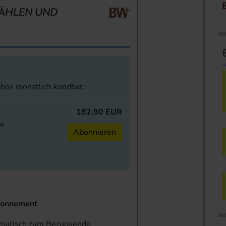
ÄHLEN UND
abos monatlich kündbar.
182,90 EUR
ne
Abonnieren
onnement
omatisch zum Bezugsende.