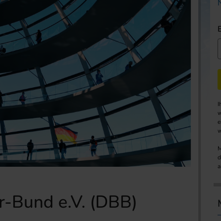
I
w
e
w
M
d
a
r-Bund e.V. (DBB)