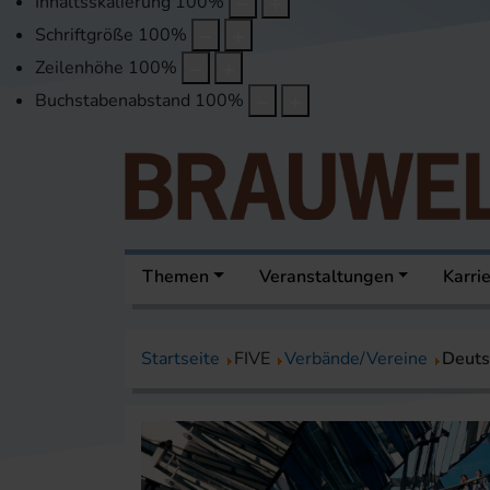
Inhaltsskalierung
100
%
Schriftgröße
100
%
Zeilenhöhe
100
%
Buchstabenabstand
100
%
Themen
Veranstaltungen
Karri
Startseite
FIVE
Verbände/Vereine
Deuts