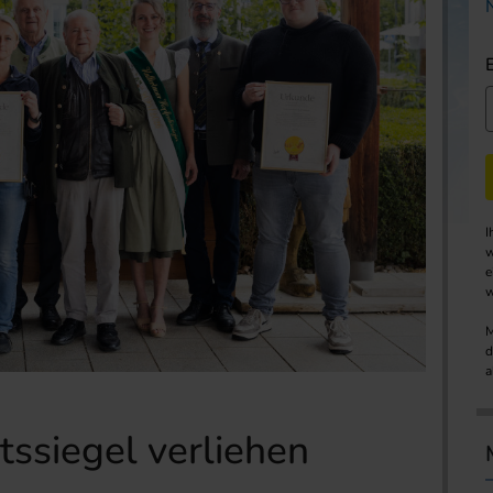
I
w
e
w
M
d
a
tssiegel verliehen