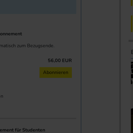
onnement
omatisch zum Bezugsende.
56,00 EUR
n
Abonnieren
en
ent für Studenten