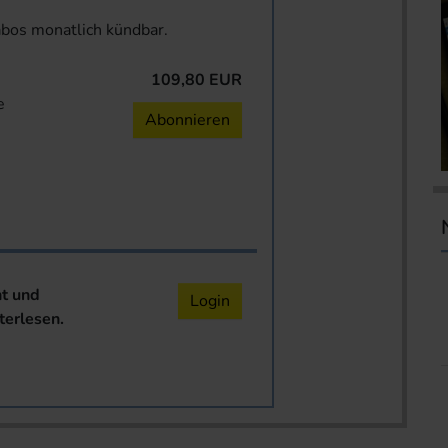
abos monatlich kündbar.
109,80 EUR
e
Abonnieren
nt und
Login
terlesen.