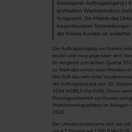
Gestiegener Auftragseingang | K
profitablen Wachstumskurs trotz
fortgesetzt. Die Märkte des Unt
konjunkturellen Schwankungen be
der Krones Kunden ist weiterhin
Der Auftragseingang von Krones entw
positiv und stieg gegenüber dem Vor
Im Vergleich zum dritten Quartal 20
zu. Nach den ersten neun Monaten er
Mio EUR das sehr hohe Vorjahresniv
der Auftragsbestand zum 30. Septe
2024 (4289,5 Mio EUR). Dieser weite
Planungssicherheit von Krones und g
Produktionskapazitäten im Anlagen- u
2026.
Der Umsatz verbesserte sich von Jul
um 4,7 Prozent auf 1380,9 Mio EUR. 