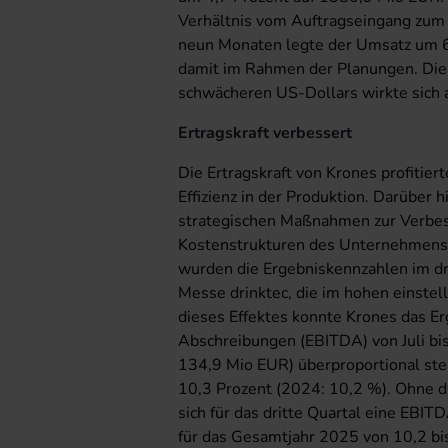
Verhältnis vom Auftragseingang zum U
neun Monaten legte der Umsatz um 6
damit im Rahmen der Planungen. Die
schwächeren US-Dollars wirkte sich
Ertragskraft verbessert
Die Ertragskraft von Krones profitier
Effizienz in der Produktion. Darüber 
strategischen Maßnahmen zur Verbes
Kostenstrukturen des Unternehmens p
wurden die Ergebniskennzahlen im dr
Messe drinktec, die im hohen einstel
dieses Effektes konnte Krones das Er
Abschreibungen (EBITDA) von Juli bi
134,9 Mio EUR) überproportional ste
10,3 Prozent (2024: 10,2 %). Ohne d
sich für das dritte Quartal eine EBI
für das Gesamtjahr 2025 von 10,2 bi