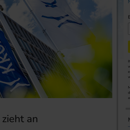
I
w
e
w
M
d
a
zieht an