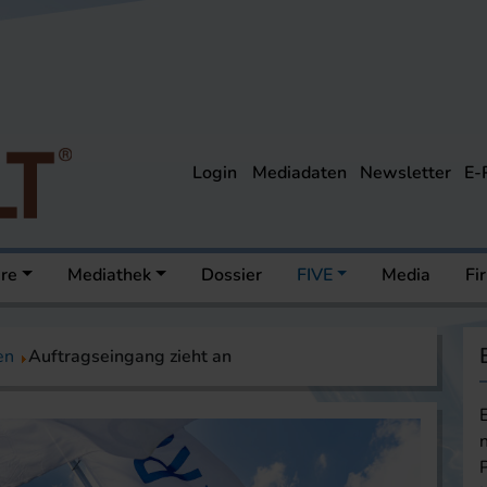
Login
Mediadaten
Newsletter
E-
ere
Mediathek
Dossier
FIVE
Media
Fi
en
Auftragseingang zieht an