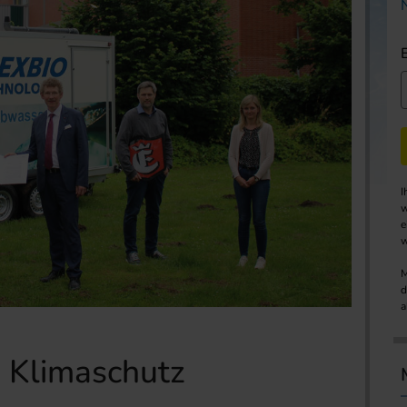
I
w
e
w
M
d
a
n Klimaschutz