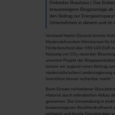
Einbecker Brauhaus | Das Einbec
brauereieigene Biogasanlage a
den Beitrag zur Energieeinsparu
Unternehmen in diesem und im n
Vorstand Martin Deutsch konnte Anfa
Niedersächsischen Ministerium für U
Förderbescheid über 559 100 EUR in
Nutzung von CO
-neutraler Bioenerg
2
unserem Projekt der Biogasprodukti
leisten wir zugleich einen Beitrag z
niedersächsischen Landesregierung u
Investition besser rechenbar macht.“
Beim Einsatz vorhandener Biosubstra
Material durch mikrobiellen Abbau d
gewonnen. Die Umwandlung in elektr
brauereieigenen Blockheizkraftwerk 
entlastet und fossile Energieträger