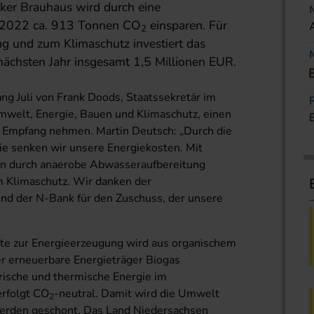
ker Brauhaus wird durch eine
b 2022 ca. 913 Tonnen CO
einsparen. Für
2
ng und zum Klimaschutz investiert das
ächsten Jahr insgesamt 1,5 Millionen EUR.
ng Juli von Frank Doods, Staatssekretär im
mwelt, Energie, Bauen und Klimaschutz, einen
 Empfang nehmen. Martin Deutsch: „Durch die
ie senken wir unsere Energiekosten. Mit
on durch anaerobe Abwasseraufbereitung
um Klimaschutz. Wir danken der
nd der N-Bank für den Zuschuss, der unsere
te zur Energieerzeugung wird aus organischem
er erneuerbare Energieträger Biogas
ische und thermische Energie im
erfolgt CO
-neutral. Damit wird die Umwelt
2
 werden geschont. Das Land Niedersachsen