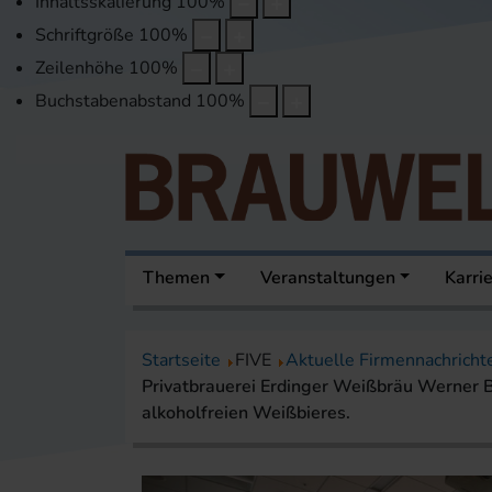
Inhaltsskalierung
100
%
Schriftgröße
100
%
Zeilenhöhe
100
%
Buchstabenabstand
100
%
Themen
Veranstaltungen
Karri
Startseite
FIVE
Aktuelle Firmennachricht
Privatbrauerei Erdinger Weißbräu Werner 
alkoholfreien Weißbieres.