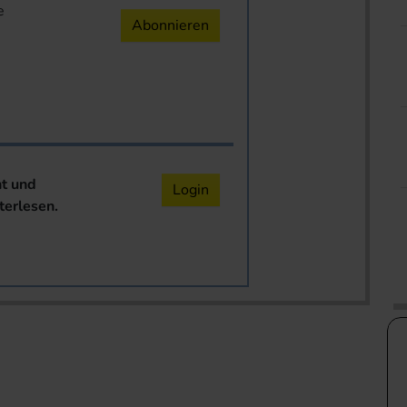
e
Abonnieren
nt und
Login
terlesen.