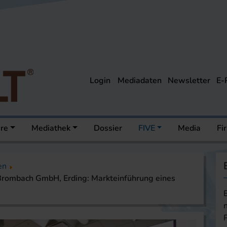
Login
Mediadaten
Newsletter
E-
ere
Mediathek
Dossier
FIVE
Media
Fi
en
Brombach GmbH, Erding: Markteinführung eines