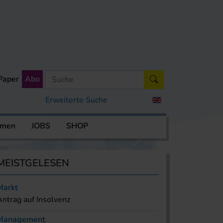
Paper
Abo
Erweiterte Suche
rmen
JOBS
SHOP
MEISTGELESEN
Markt
Antrag auf Insolvenz
Management