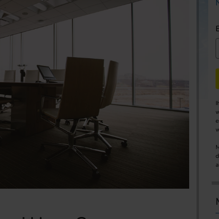
I
w
e
w
M
d
a