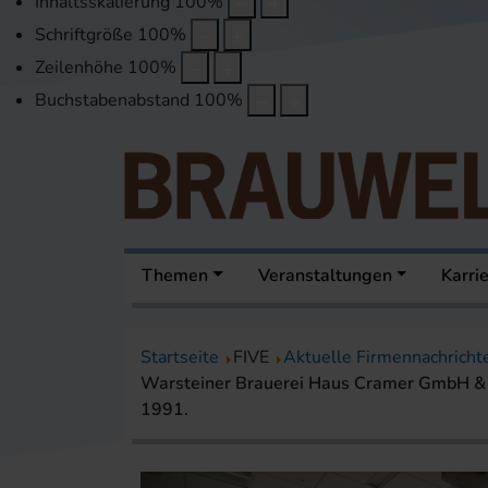
Inhaltsskalierung
100
%
Schriftgröße
100
%
Zeilenhöhe
100
%
Buchstabenabstand
100
%
Themen
Veranstaltungen
Karri
Startseite
FIVE
Aktuelle Firmennachricht
Warsteiner Brauerei Haus Cramer GmbH & Co
1991.