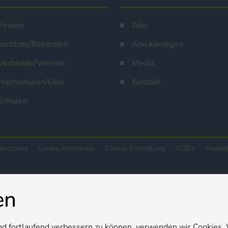
Firmen
Abo
Institute/Behörden
Abo kündigen
Verbände/Vereine
Media
Hochschulen/Unis
Kontakt
Schulen
enschutz
Cookie-Richtlinien
Cookie-Einstellung
AGB's
Mediad
en
nd fortlaufend verbessern zu können, verwenden wir Cookies.