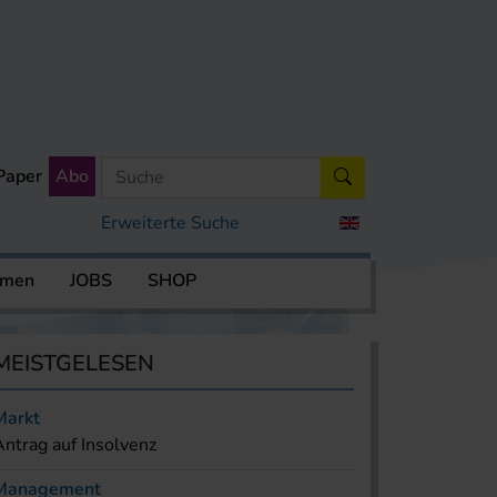
Paper
Abo
Erweiterte Suche
rmen
JOBS
SHOP
MEISTGELESEN
Markt
Antrag auf Insolvenz
Management