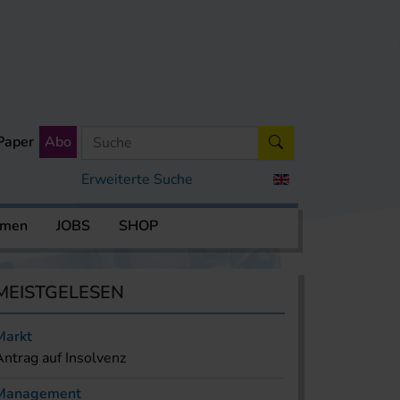
Paper
Abo
Erweiterte Suche
rmen
JOBS
SHOP
MEISTGELESEN
Markt
Antrag auf Insolvenz
Management