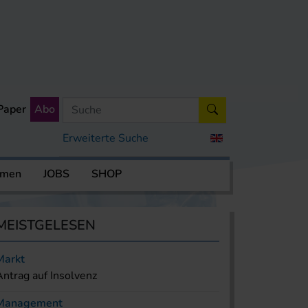
Paper
Abo
Erweiterte Suche
rmen
JOBS
SHOP
MEISTGELESEN
Markt
Antrag auf Insolvenz
Management