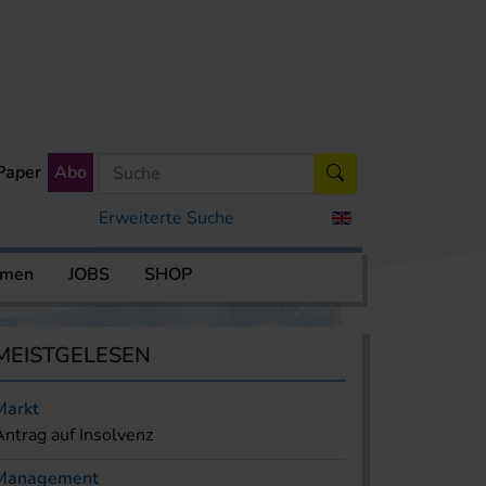
Paper
Abo
Erweiterte Suche
rmen
JOBS
SHOP
MEISTGELESEN
Markt
Antrag auf Insolvenz
Management