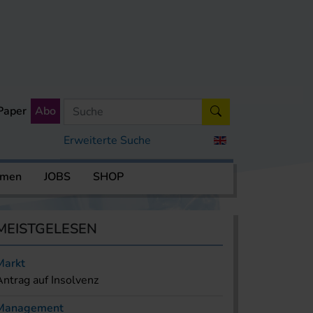
Paper
Abo
Erweiterte Suche
rmen
JOBS
SHOP
MEISTGELESEN
Markt
Antrag auf Insolvenz
Management