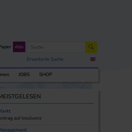
Paper
Abo
Erweiterte Suche
rmen
JOBS
SHOP
MEISTGELESEN
Markt
Antrag auf Insolvenz
Management