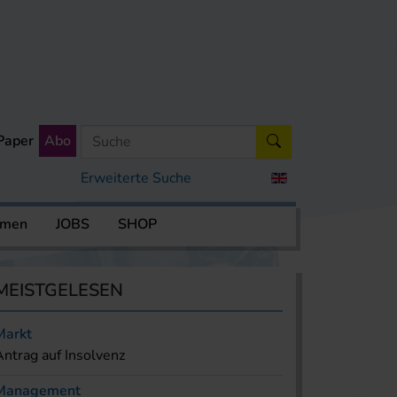
Paper
Abo
Erweiterte Suche
rmen
JOBS
SHOP
MEISTGELESEN
Markt
Antrag auf Insolvenz
Management