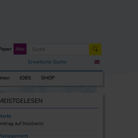
Paper
Abo
Erweiterte Suche
rmen
JOBS
SHOP
MEISTGELESEN
Markt
Antrag auf Insolvenz
Management