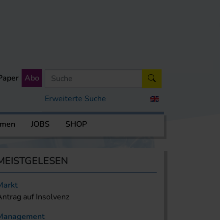
Paper
Abo
Erweiterte Suche
rmen
JOBS
SHOP
MEISTGELESEN
Markt
Antrag auf Insolvenz
Management