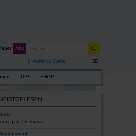
Paper
Abo
Erweiterte Suche
rmen
JOBS
SHOP
MEISTGELESEN
Markt
Antrag auf Insolvenz
Management