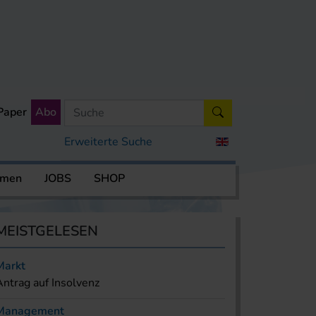
Paper
Abo
Erweiterte Suche
rmen
JOBS
SHOP
MEISTGELESEN
Markt
Antrag auf Insolvenz
Management