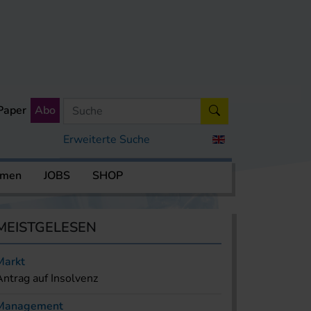
Paper
Abo
Erweiterte Suche
rmen
JOBS
SHOP
MEISTGELESEN
Markt
Antrag auf Insolvenz
Management