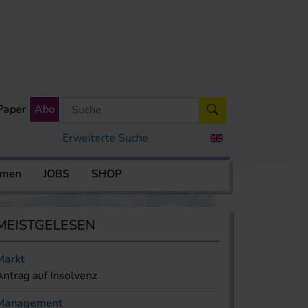
Paper
Abo
Erweiterte Suche
rmen
JOBS
SHOP
MEISTGELESEN
Markt
Antrag auf Insolvenz
Management