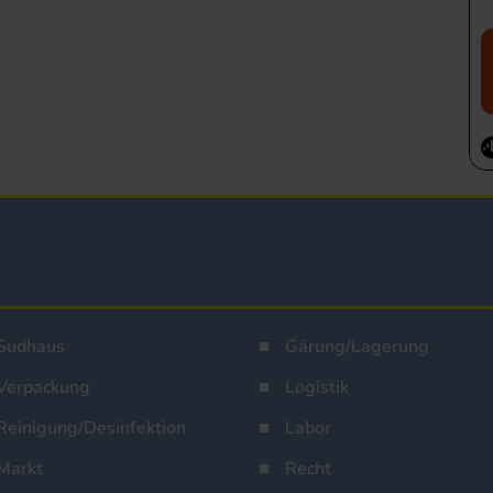
Sudhaus
Gärung/Lagerung
Verpackung
Logistik
Reinigung/Desinfektion
Labor
Markt
Recht