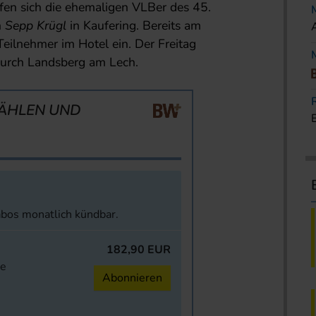
afen sich die ehemaligen VLB­er des 45.
n
Sepp Krügl
in Kaufering. Bereits am
eilnehmer im Hotel ein. Der Freitag
durch Landsberg am Lech.
ÄHLEN UND
abos monatlich kündbar.
182,90 EUR
ne
Abonnieren