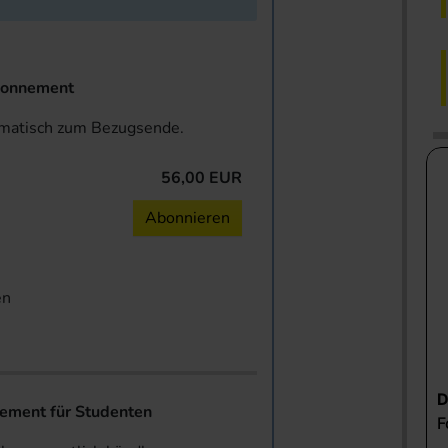
onnement
omatisch zum Bezugsende.
56,00 EUR
n
Abonnieren
en
ent für Studenten