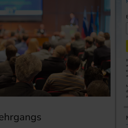
I
w
e
w
M
d
a
Lehrgangs