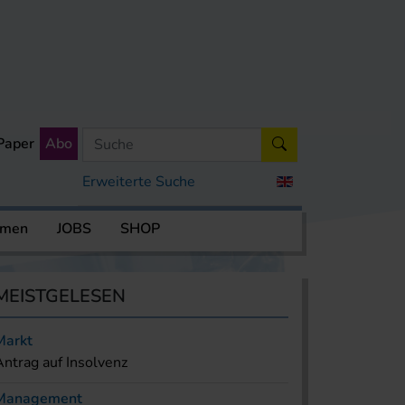
Paper
Abo
Erweiterte Suche
rmen
JOBS
SHOP
MEISTGELESEN
Markt
Antrag auf Insolvenz
Management