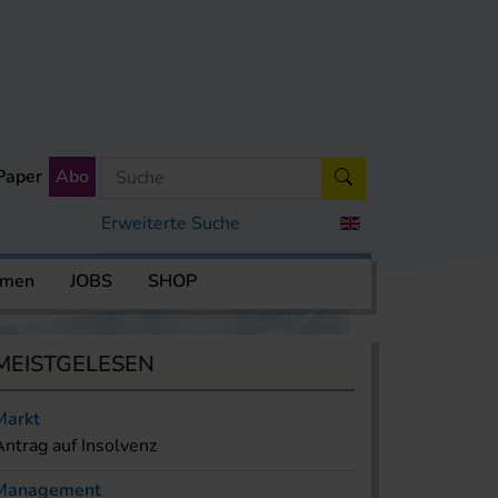
Paper
Abo
Erweiterte Suche
rmen
JOBS
SHOP
MEISTGELESEN
Markt
Antrag auf Insolvenz
Management