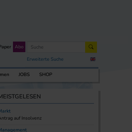
Paper
Abo
Erweiterte Suche
rmen
JOBS
SHOP
MEISTGELESEN
Markt
Antrag auf Insolvenz
Management