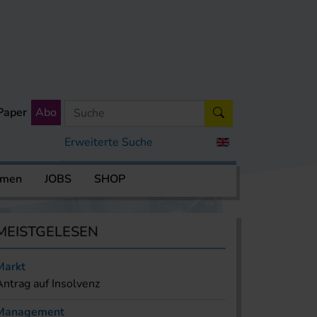
Paper
Abo
Erweiterte Suche
rmen
JOBS
SHOP
MEISTGELESEN
Markt
Antrag auf Insolvenz
Management