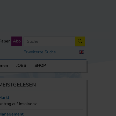
Paper
Abo
Erweiterte Suche
rmen
JOBS
SHOP
MEISTGELESEN
Markt
Antrag auf Insolvenz
Management